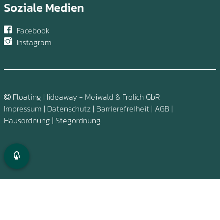
Soziale Medien
Facebook
Falkenseeer
Instagram
vor 4 Monaten
Floating Hideaway - Meiwald & Frölich GbR
Impressum
|
Datenschutz
|
Barrierefreiheit
|
AGB
|
Hausordnung
|
Stegordnung