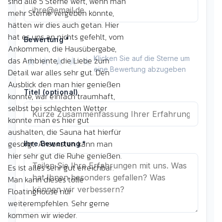
sind alle 5 Sterne wert, wenn man
mehr Sterne vergeben könnte,
hätten wir dies auch getan. Hier
hat es uns an nichts gefehlt, vom
Ankommen, die Hausübergabe,
das Ambiente, die Liebe zum
Detail war alles sehr gut. Den
Ausblick den man hier genießen
konnte, war einfach traumhaft,
selbst bei schlechten Wetter
konnte man es hier gut
aushalten, die Sauna hat hierfür
gesorgt. Ansonsten kann man
hier sehr gut die Ruhe genießen.
Es ist alles sehr gut erreichbar.
Man kann dieses tolle
Floatinghouse nur
weiterempfehlen. Sehr gerne
kommen wir wieder.